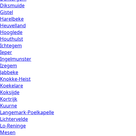
Diksmuide
Gistel
Harelbeke
Heuvelland
Hooglede
Houthulst
Ichtegem
Ieper
Ingelmunster
Izegem
Jabbeke
Knokke-Heist
Koekelare
Koksijde
Kortrijk
Kuurne
Langemark-Poelkapelle
Lichtervelde
Lo-Reninge
Mesen