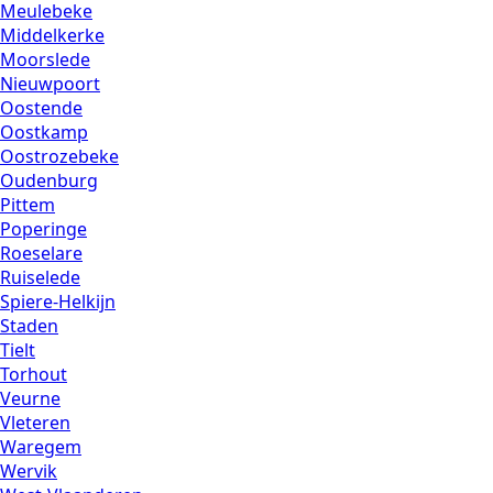
Meulebeke
Middelkerke
Moorslede
Nieuwpoort
Oostende
Oostkamp
Oostrozebeke
Oudenburg
Pittem
Poperinge
Roeselare
Ruiselede
Spiere-Helkijn
Staden
Tielt
Torhout
Veurne
Vleteren
Waregem
Wervik