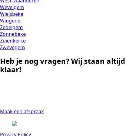
West-Vlaanderen
Wevelgem
Wielsbeke
Wingene
Zedelgem
Zonnebeke
Zuienkerke
Zwevegem
Heb je nog vragen? Wij staan altijd
klaar!
In Veurne of in eender welke regio. Wij zorgen voor
een perfecte levering & installatie met persoonlijk
en professioneel advies - ook in naverkoop!
Maak een afspraak
Privacy Policy